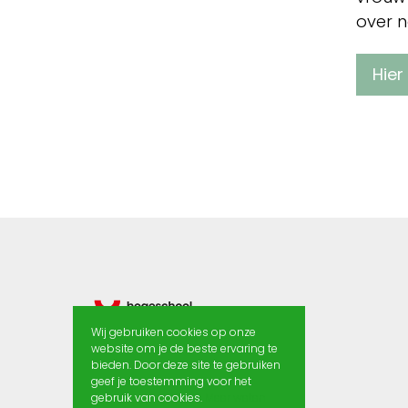
over n
Hier
Wij gebruiken cookies op onze
website om je de beste ervaring te
bieden. Door deze site te gebruiken
geef je toestemming voor het
gebruik van cookies.
Meer weten