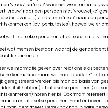
men ’vrouw’ en ‘man’ wanneer we informatie geven
ert ‘vrouw’ naar een persoon met ‘vrouwelijke’ ge
eder, ovaria, …) en de term ‘man’ naar een pers
htskenmerken (bv. penis, testes), hoewel we er ons
heel wat intersekse personen of personen met vari
heel wat mensen bestaan waarbij de genderidentite
slachtskenmerken.
r we informatie geven over relationele aspecten, 
ische kenmerken, maar wel naar gender. Ook tran
ijk geregistreerd werden als man op basis van ge
identiteit hebben) of intersekse personen (perso
htskenmerken) horen hier bij. Ook ‘man’ refereert i
mannen en intersekse personen. Houd er bovendien
of man identificeert. Betrek ook non-binaire pers