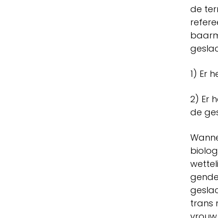
de ter
refere
baarmo
geslac
1) Er 
2) Er 
de ge
Wannee
biolog
wettel
gender
geslac
trans 
vrouw 