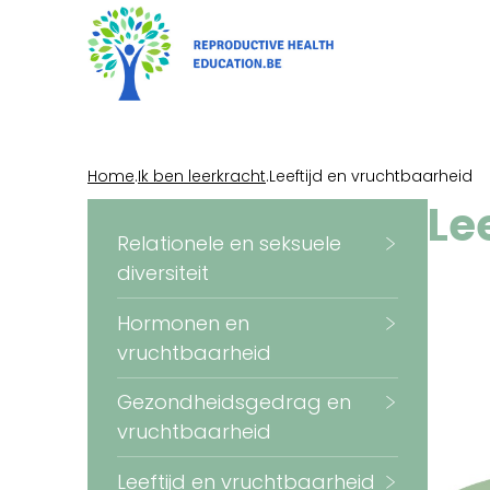
Overslaan
en
naar
de
inhoud
gaan
Kruimelpad
Home
Ik ben leerkracht
Leeftijd en vruchtbaarheid
Le
Relationele en seksuele
diversiteit
Hormonen en
vruchtbaarheid
Gezondheidsgedrag en
vruchtbaarheid
Leeftijd en vruchtbaarheid