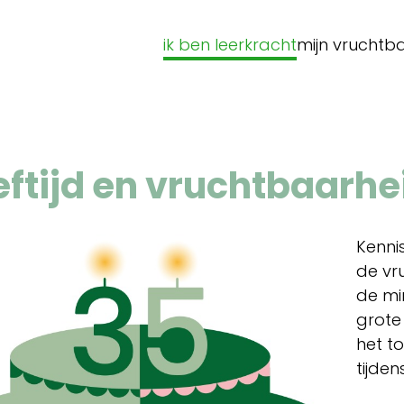
ik ben leerkracht
mijn vruchtb
eftijd en vruchtbaarhe
Kenni
de vr
de mi
grote
het t
tijden