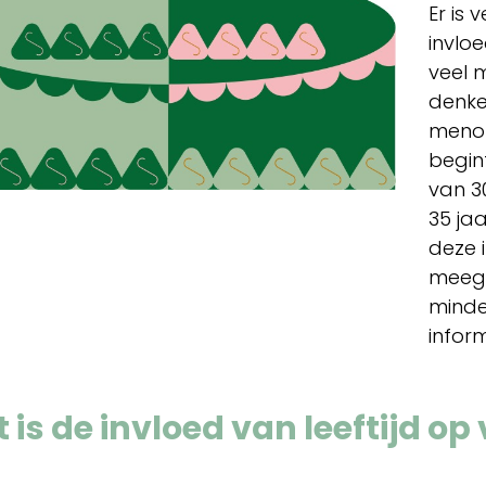
Er is 
invloe
veel 
denke
menop
begin
van 30
35 jaa
deze 
meegek
minde
inform
 is de invloed van leeftijd o